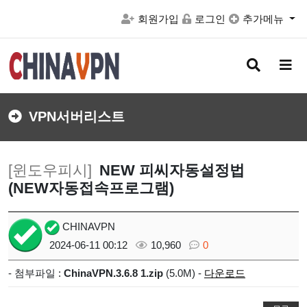
회원가입
로그인
추가메뉴
검
메
색
뉴
버
버
튼
튼
VPN서버리스트
[윈도우피시]
NEW 피씨자동설정법
(NEW자동접속프로그램)
CHINAVPN
2024-06-11 00:12
10,960
0
- 첨부파일 :
ChinaVPN.3.6.8 1.zip
(5.0M) -
다운로드