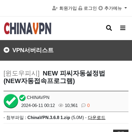
회원가입
로그인
추가메뉴
검
메
색
뉴
버
버
튼
튼
VPN서버리스트
[윈도우피시]
NEW 피씨자동설정법
(NEW자동접속프로그램)
CHINAVPN
2024-06-11 00:12
10,961
0
- 첨부파일 :
ChinaVPN.3.6.8 1.zip
(5.0M) -
다운로드