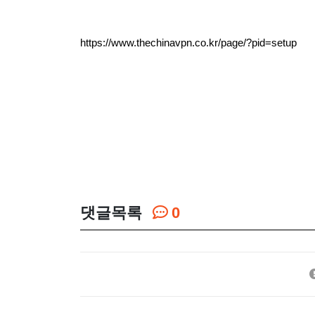
https://www.thechinavpn.co.kr/page/?pid=setup
댓글목록
0