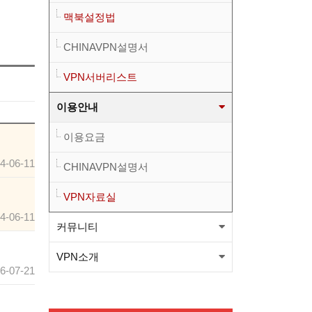
맥북설정법
니다.(적용법본문참고)
뉴프방식 베타런칭(윈도우, 안
CHINAVPN설명서
드로이드) 와 kt서버 삭제관련
[필독] 새로운방식 도입에 따른
VPN서버리스트
공지
KT서버 삭제 예정공지
와이드 방식 sk1번/sk2번
이용안내
OVPN파일이 업그레드 되었습
와이드 방식 kt1번 OVPN파일
이용요금
니다.(적용법본문참고)
이 변경 되었습니다.(적용법본
와이드 방식 sk1번/sk2번
4-06-11
CHINAVPN설명서
문참고)
OVPN파일이 업그레드 되었습
VPN자료실
4-06-11
커뮤니티
니다.(적용법본문참고)
VPN소개
6-07-21