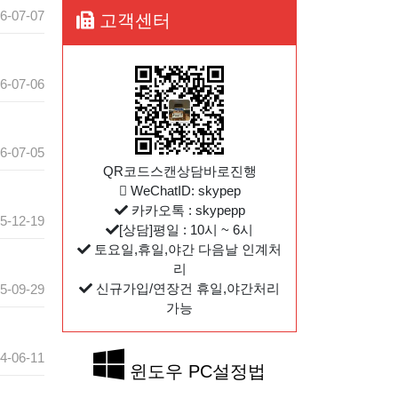
6-07-07
고객센터
6-07-06
6-07-05
QR코드스캔상담바로진행
WeChatID: skypep
카카오톡 : skypepp
5-12-19
[상담]평일 : 10시 ~ 6시
토요일,휴일,야간 다음날 인계처
리
신규가입/연장건 휴일,야간처리
5-09-29
가능
4-06-11
윈도우 PC설정법