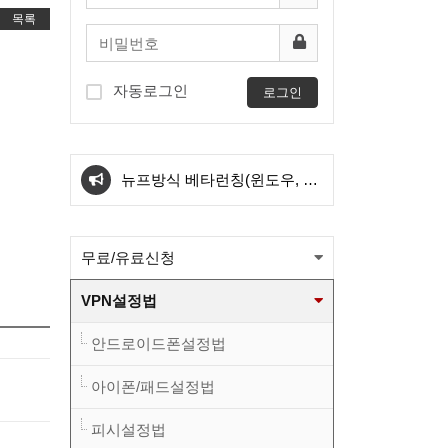
목록
자동로그인
로그인
아이폰 전용서버 신설
뉴프방식 베타런칭(윈도우, 안
드로이드) 와 kt서버 삭제관련
[필독] 새로운방식 도입에 따른
무료/유료신청
공지
KT서버 삭제 예정공지
와이드 방식 sk1번/sk2번
VPN설정법
OVPN파일이 업그레드 되었습
와이드 방식 kt1번 OVPN파일
안드로이드폰설정법
니다.(적용법본문참고)
이 변경 되었습니다.(적용법본
와이드 방식 sk1번/sk2번
아이폰/패드설정법
피시설정법
문참고)
OVPN파일이 업그레드 되었습
아이폰 전용서버 신설