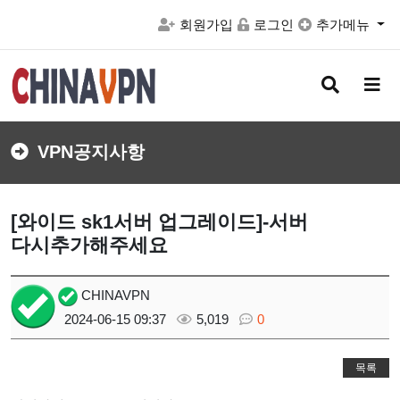
회원가입
로그인
추가메뉴
검
메
색
뉴
버
버
튼
튼
VPN공지사항
[와이드 sk1서버 업그레이드]-서버
다시추가해주세요
CHINAVPN
2024-06-15 09:37
5,019
0
목록