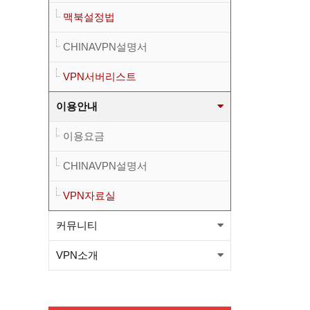
맥북설정법
니다.(적용법본문참고)
뉴프방식 베타런칭(윈도우, 안
CHINAVPN설명서
드로이드) 와 kt서버 삭제관련
[필독] 새로운방식 도입에 따른
VPN서버리스트
공지
KT서버 삭제 예정공지
와이드 방식 sk1번/sk2번
이용안내
OVPN파일이 업그레드 되었습
와이드 방식 kt1번 OVPN파일
이용요금
니다.(적용법본문참고)
이 변경 되었습니다.(적용법본
와이드 방식 sk1번/sk2번
CHINAVPN설명서
문참고)
OVPN파일이 업그레드 되었습
VPN자료실
커뮤니티
니다.(적용법본문참고)
VPN소개