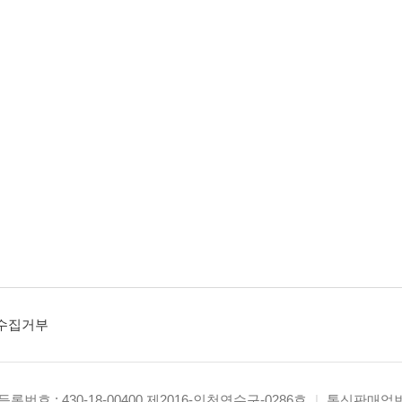
수집거부
록번호 : 430-18-00400 제2016-인천연수구-0286호
|
통신판매업번호