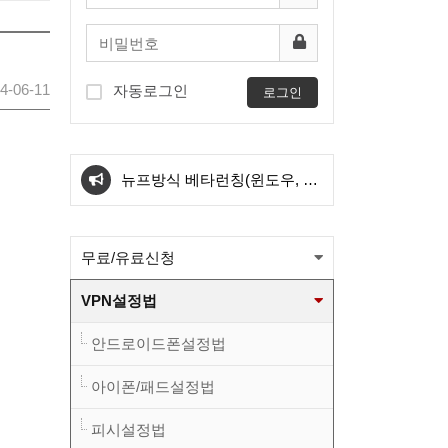
4-06-11
자동로그인
로그인
아이폰 전용서버 신설
뉴프방식 베타런칭(윈도우, 안
드로이드) 와 kt서버 삭제관련
[필독] 새로운방식 도입에 따른
무료/유료신청
공지
KT서버 삭제 예정공지
와이드 방식 sk1번/sk2번
VPN설정법
OVPN파일이 업그레드 되었습
와이드 방식 kt1번 OVPN파일
안드로이드폰설정법
니다.(적용법본문참고)
이 변경 되었습니다.(적용법본
와이드 방식 sk1번/sk2번
아이폰/패드설정법
피시설정법
문참고)
OVPN파일이 업그레드 되었습
아이폰 전용서버 신설