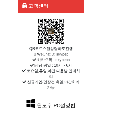
고객센터
QR코드스캔상담바로진행
WeChatID: skypep
카카오톡 : skypepp
[상담]평일 : 10시 ~ 6시
토요일,휴일,야간 다음날 인계처
리
신규가입/연장건 휴일,야간처리
가능
윈도우 PC설정법