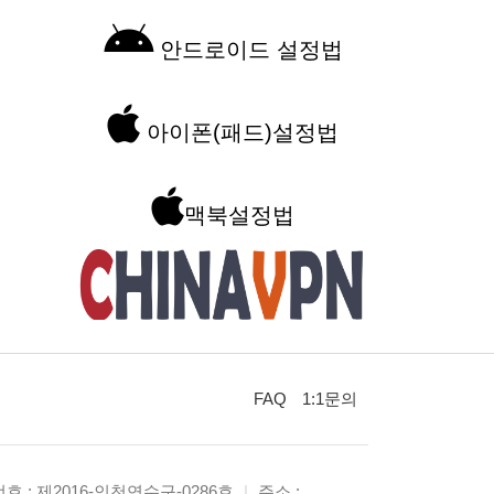
안드로이드 설정법
아이폰(패드)설정법
맥북설정법
FAQ
1:1문의
 : 제2016-인천연수구-0286호
|
주소 :