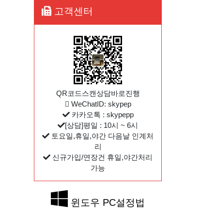
고객센터
QR코드스캔상담바로진행
WeChatID: skypep
카카오톡 : skypepp
[상담]평일 : 10시 ~ 6시
토요일,휴일,야간 다음날 인계처
리
신규가입/연장건 휴일,야간처리
가능
윈도우 PC설정법