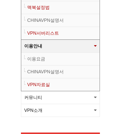
맥북설정법
니다.(적용법본문참고)
뉴프방식 베타런칭(윈도우, 안
CHINAVPN설명서
드로이드) 와 kt서버 삭제관련
[필독] 새로운방식 도입에 따른
VPN서버리스트
공지
KT서버 삭제 예정공지
와이드 방식 sk1번/sk2번
이용안내
OVPN파일이 업그레드 되었습
와이드 방식 kt1번 OVPN파일
이용요금
니다.(적용법본문참고)
이 변경 되었습니다.(적용법본
와이드 방식 sk1번/sk2번
CHINAVPN설명서
문참고)
OVPN파일이 업그레드 되었습
VPN자료실
커뮤니티
니다.(적용법본문참고)
VPN소개