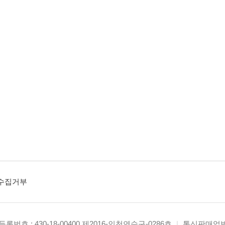
수집거부
록번호 : 430-18-00400 제2016-인천연수구-0286호
|
통신판매업번호