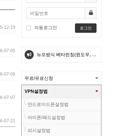
5-12-19
자동로그인
로그인
아이폰 전용서버 신설
6-07-05
뉴프방식 베타런칭(윈도우, 안
드로이드) 와 kt서버 삭제관련
[필독] 새로운방식 도입에 따른
6-07-06
무료/유료신청
공지
KT서버 삭제 예정공지
와이드 방식 sk1번/sk2번
VPN설정법
6-07-07
OVPN파일이 업그레드 되었습
와이드 방식 kt1번 OVPN파일
안드로이드폰설정법
니다.(적용법본문참고)
이 변경 되었습니다.(적용법본
와이드 방식 sk1번/sk2번
아이폰/패드설정법
6-07-21
피시설정법
문참고)
OVPN파일이 업그레드 되었습
아이폰 전용서버 신설