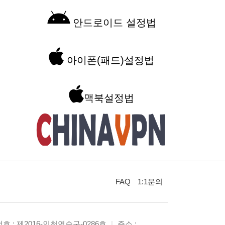
안드로이드 설정법
아이폰(패드)설정법
맥북설정법
FAQ
1:1문의
 : 제2016-인천연수구-0286호
|
주소 :