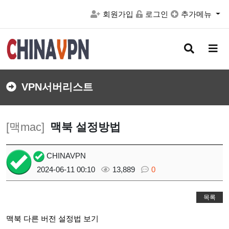
회원가입
로그인
추가메뉴
검
메
색
뉴
버
버
튼
튼
VPN서버리스트
[맥mac]
맥북 설정방법
CHINAVPN
2024-06-11 00:10
13,889
0
목록
맥북 다른 버전 설정법 보기