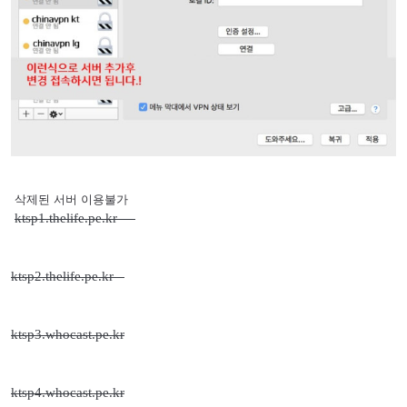
삭제된 서버 이용불가
ktsp1.thelife.pe.kr
ktsp2.thelife.pe.kr
ktsp3.whocast.pe.kr
ktsp4.whocast.pe.kr